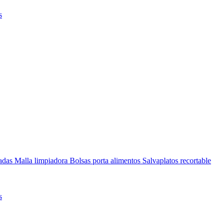
s
nadas
Malla limpiadora
Bolsas porta alimentos
Salvaplatos recortable
s