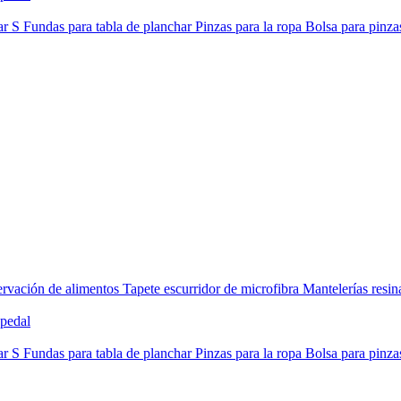
ar S
Fundas para tabla de planchar
Pinzas para la ropa
Bolsa para pinza
rvación de alimentos
Tapete escurridor de microfibra
Mantelerías resi
pedal
ar S
Fundas para tabla de planchar
Pinzas para la ropa
Bolsa para pinza