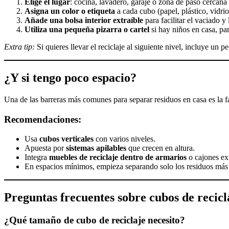
Elige el lugar
: cocina, lavadero, garaje o zona de paso cercana a
Asigna un color o etiqueta
a cada cubo (papel, plástico, vidri
Añade una bolsa interior extraíble
para facilitar el vaciado y
Utiliza una pequeña pizarra o cartel
si hay niños en casa, par
Extra tip:
Si quieres llevar el reciclaje al siguiente nivel, incluye un 
¿Y si tengo poco espacio?
Una de las barreras más comunes para separar residuos en casa es la fa
Recomendaciones:
Usa
cubos verticales
con varios niveles.
Apuesta por
sistemas apilables
que crecen en altura.
Integra
muebles de reciclaje dentro de armarios
o cajones ext
En espacios mínimos, empieza separando solo los residuos más f
Preguntas frecuentes sobre cubos de recicl
¿Qué tamaño de cubo de reciclaje necesito?