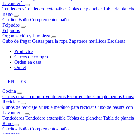
Lavandería
Tendederos
Tendedero extensible
Tablas de planchar
Tabla de planch
Baño
Carritos Baño
Complementos baño
Felpudos
Felpudos
Organización y Limpieza
Cubo de fregar
Cestas para la ropa
Zapateros metálicos
Escaleras
Productos
Carros de compra
Orden en casa
Outlet
EN
ES
Cocina
Carros para la compra
Verduleros
Escurreplatos
Complementos
Conse
Reciclaje
Cubos de reciclaje
Mueble metálico para reciclar
Cubo de basura con 
Lavandería
Tendederos
Tendedero extensible
Tablas de planchar
Tabla de planch
Baño
Carritos Baño
Complementos baño