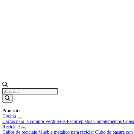
Búsqueda
de
productos
Productos
Cocina
Carros para la compra
Verduleros
Escurreplatos
Complementos
Conse
Reciclaje
Cubos de reciclaje
Mueble metálico para reciclar
Cubo de basura con 