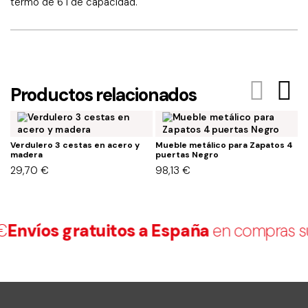
termo de 6 l de capacidad.
Productos relacionados
Verdulero 3 cestas en acero y
Mueble metálico para Zapatos 4
M
madera
puertas Negro
p
29,70
€
98,13
€
1
Envíos gratuitos a España
en compras sup