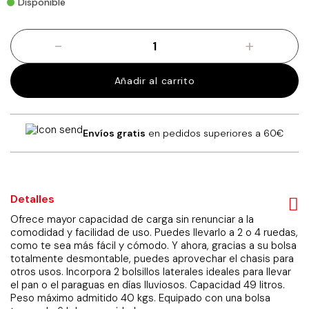
Disponible
-
+
Carro
de
la
Añadir al carrito
compra
Forzudo
742
Rojo
Envíos gratis
en pedidos superiores a 60€
cantidad
Detalles
Ofrece mayor capacidad de carga sin renunciar a la
comodidad y facilidad de uso. Puedes llevarlo a 2 o 4 ruedas,
como te sea más fácil y cómodo. Y ahora, gracias a su bolsa
totalmente desmontable, puedes aprovechar el chasis para
otros usos. Incorpora 2 bolsillos laterales ideales para llevar
el pan o el paraguas en días lluviosos. Capacidad 49 litros.
Peso máximo admitido 40 kgs. Equipado con una bolsa