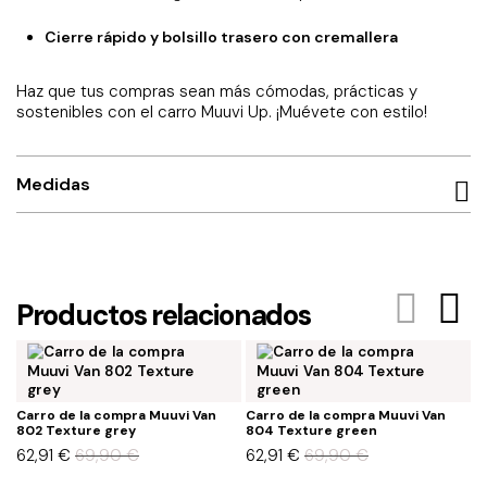
Cierre rápido y bolsillo trasero con cremallera
Haz que tus compras sean más cómodas, prácticas y
sostenibles con el carro Muuvi Up. ¡Muévete con estilo!
Medidas
Productos relacionados
Carro de la compra Muuvi Van
Carro de la compra Muuvi Van
C
802 Texture grey
804 Texture green
T
62,91
€
69,90
€
62,91
€
69,90
€
5