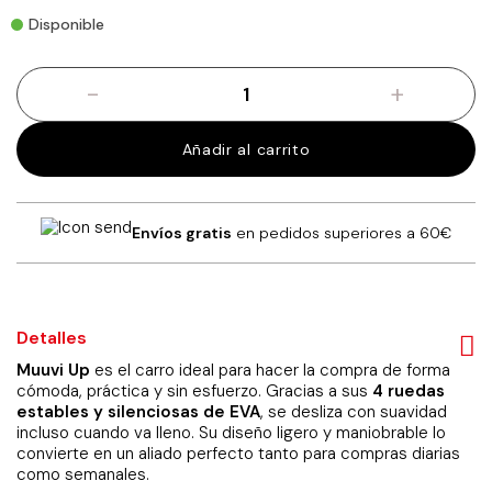
Disponible
-
+
Carro
de
la
Añadir al carrito
compra
Muuvi
Up
754
Envíos gratis
en pedidos superiores a 60€
Azul
cantidad
Detalles
Muuvi Up
es el carro ideal para hacer la compra de forma
cómoda, práctica y sin esfuerzo. Gracias a sus
4 ruedas
estables y silenciosas de EVA
, se desliza con suavidad
incluso cuando va lleno. Su diseño ligero y maniobrable lo
convierte en un aliado perfecto tanto para compras diarias
como semanales.