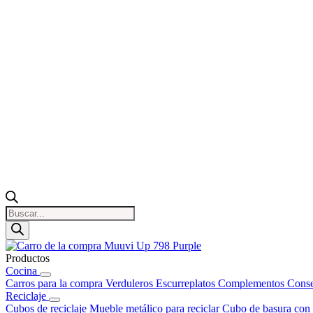
Búsqueda
de
productos
Productos
Cocina
Carros para la compra
Verduleros
Escurreplatos
Complementos
Conse
Reciclaje
Cubos de reciclaje
Mueble metálico para reciclar
Cubo de basura con 