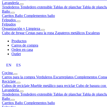
Lavandería
Tendederos
Tendedero extensible
Tablas de planchar
Tabla de planch
Baño
Carritos Baño
Complementos baño
Felpudos
Felpudos
Organización y Limpieza
Cubo de fregar
Cestas para la ropa
Zapateros metálicos
Escaleras
Productos
Carros de compra
Orden en casa
Outlet
EN
ES
Cocina
Carros para la compra
Verduleros
Escurreplatos
Complementos
Conse
Reciclaje
Cubos de reciclaje
Mueble metálico para reciclar
Cubo de basura con 
Lavandería
Tendederos
Tendedero extensible
Tablas de planchar
Tabla de planch
Baño
Carritos Baño
Complementos baño