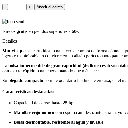
Carro
-
+
Añadir al carrito
de
la
compra
Muuvi
Envíos gratis
en pedidos superiores a 60€
Up
798
Detalles
Purple
cantidad
Muuvi Up
es el carro ideal para hacer la compra de forma cómoda, pr
ligero y maniobrable lo convierte en un aliado perfecto tanto para co
La
bolsa impermeable de gran capacidad (46 litros)
es desmontable 
con cierre rápido
para tener a mano lo que más necesitas.
Su
plegado compacto
permite guardarlo fácilmente en casa, en el ma
Características destacadas:
Capacidad de carga:
hasta 25 kg
Manillar ergonómico
con espuma antideslizante para mayor c
Bolsa desmontable, resistente al agua y lavable