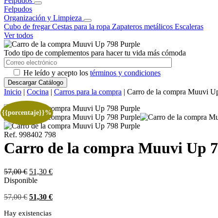
Felpudos
Felpudos
Organización y Limpieza
Cubo de fregar
Cestas para la ropa
Zapateros metálicos
Escaleras
Ver todos
Todo tipo de complementos para hacer tu vida más cómoda
He leído y acepto los
términos y condiciones
Inicio
|
Cocina
|
Carros para la compra
| Carro de la compra Muuvi U
{{porcentaje}}%
Ref. 998402 798
Carro de la compra Muuvi Up 7
57,00
€
51,30
€
Disponible
57,00
€
51,30
€
Hay existencias