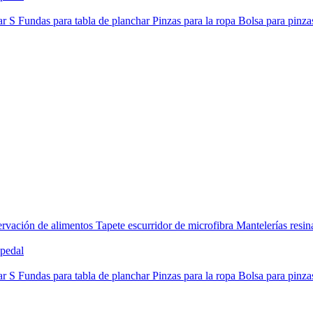
ar S
Fundas para tabla de planchar
Pinzas para la ropa
Bolsa para pinza
rvación de alimentos
Tapete escurridor de microfibra
Mantelerías resi
pedal
ar S
Fundas para tabla de planchar
Pinzas para la ropa
Bolsa para pinza