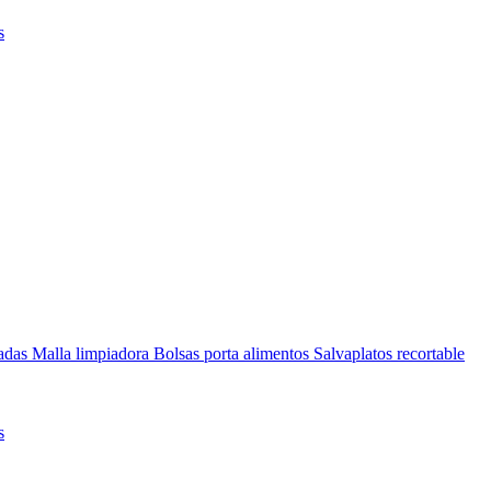
s
nadas
Malla limpiadora
Bolsas porta alimentos
Salvaplatos recortable
s