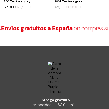
802 Texture grey
804 Texture green
T
62,91
€
69,90
€
62,91
€
69,90
€
5
nvíos gratuitos a España
en compras sup
Entrega gratuita
en pedidos de 60€ o más