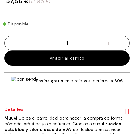
57,56
€
63,95
€
Disponible
-
+
Carro
de
la
Añadir al carrito
compra
Muuvi
Up
798
Envíos gratis
en pedidos superiores a 60€
Purple
+
Thermo
cantidad
Detalles
Muuvi Up
es el carro ideal para hacer la compra de forma
cómoda, práctica y sin esfuerzo. Gracias a sus
4 ruedas
estables y silenciosas de EVA
, se desliza con suavidad