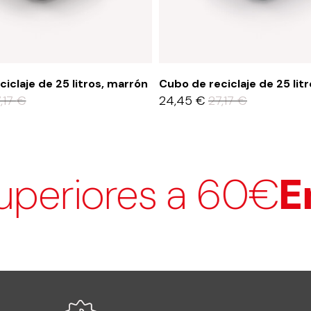
iclaje de 25 litros, marrón
Cubo de reciclaje de 25 litr
,17
€
24,45
€
27,17
€
ores a 60€
Envíos