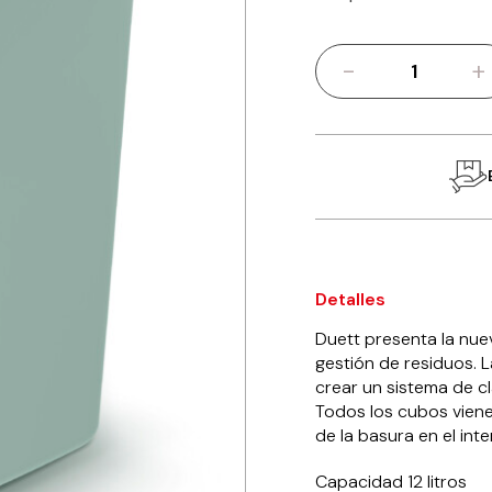
-
+
Cubo
de
reciclaje
de
12
litros,
verde
cantidad
Detalles
Duett presenta la nu
gestión de residuos.
crear un sistema de c
Todos los cubos viene
de la basura en el int
Capacidad 12 litros