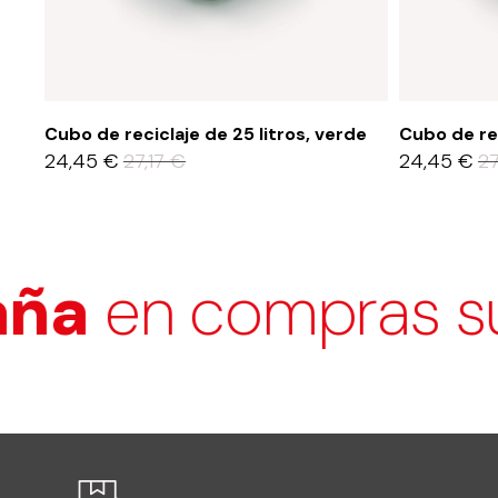
Cubo de reciclaje de 25 litros, verde
Cubo de rec
24,45
€
27,17
€
24,45
€
27
n compras superi