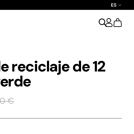
ES
 reciclaje de 12
 verde
40
€