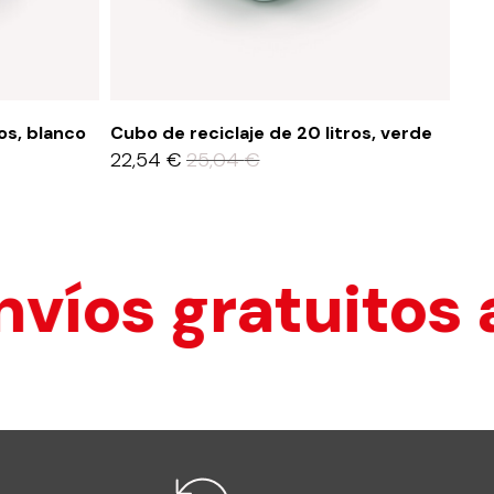
os, blanco
Cubo de reciclaje de 20 litros, verde
Cub
22,54
€
25,04
€
22
 gratuitos a Es