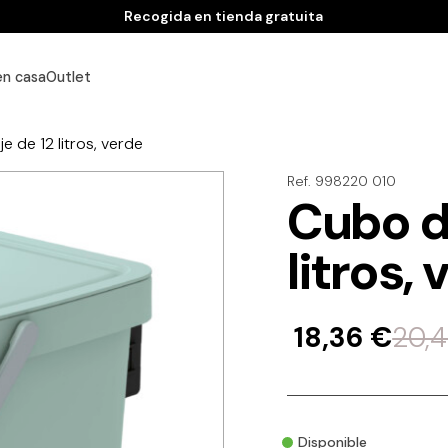
Recogida en tienda gratuita
en casa
Outlet
e de 12 litros, verde
Ref. 998220 010
Cubo de
litros,
18,36
€
20,
Disponible