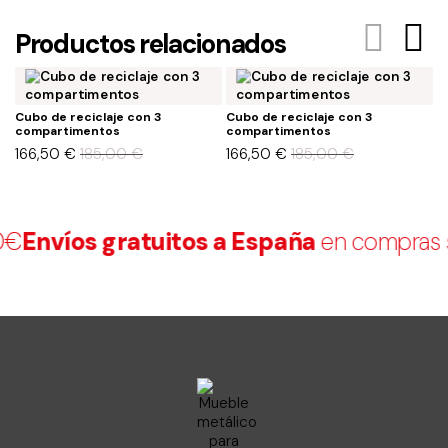
Productos relacionados
Cubo de reciclaje con 3
Cubo de reciclaje con 3
C
compartimentos
compartimentos
c
166,50
€
185,00
€
166,50
€
185,00
€
1
€
Envíos gratuitos a España
en compras su