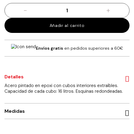
-
+
Mueble
metálico
para
Añadir al carrito
reciclar
con
3
compartimentos.
Envíos gratis
en pedidos superiores a 60€
Esquinas
redondeadas.
cantidad
Detalles
Acero pintado en epoxi con cubos interiores extraíbles.
Capacidad de cada cubo: 16 litros. Esquinas redondeadas.
Medidas