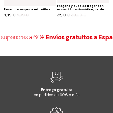
Fregona y cubo de fregar con
F
Recambio mopa de microfibra
escurridor automático, verde
e
4,49
€
4,99
€
35,10
€
39,00
€
3
uperiores a 60€
Envíos gratuitos a Españ
Entrega gratuita
en pedidos de 60€ o más