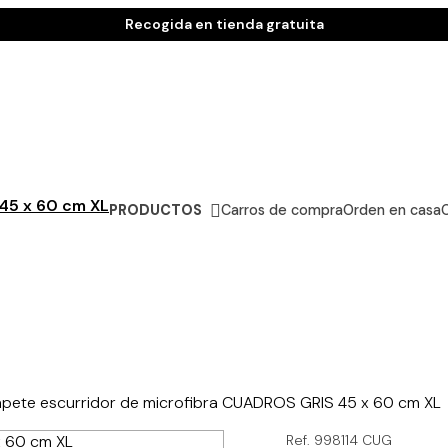
Recogida en tienda gratuita
PRODUCTOS
Carros de compra
Orden en casa
apete escurridor de microfibra CUADROS GRIS 45 x 60 cm XL
Ref. 998114 CUG