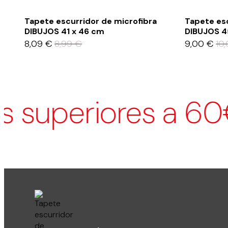
Tapete escurridor de microfibra
Tapete esc
DIBUJOS 41 x 46 cm
DIBUJOS 4
8,09
€
8,99
€
9,00
€
10
superiores a 60€