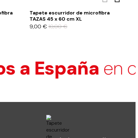
fibra
Tapete escurridor de microfibra
Tape
TAZAS 45 x 60 cm XL
CUAD
9,00
€
10,00
€
8,10
s a España
en com