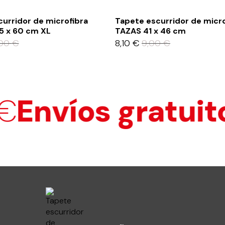
urridor de microfibra
Tapete escurridor de micro
5 x 60 cm XL
TAZAS 41 x 46 cm
,00
€
8,10
€
9,00
€
Envíos gratuito