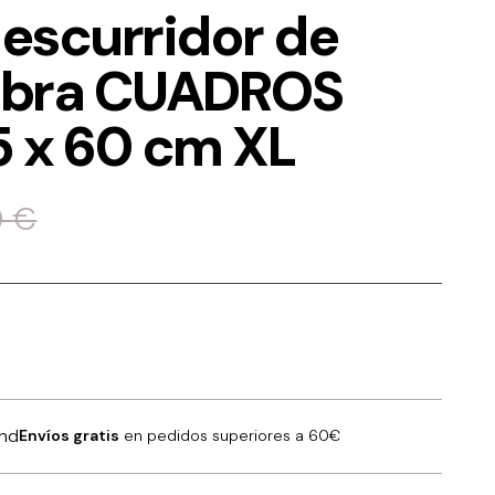
 escurridor de
ibra CUADROS
5 x 60 cm XL
0
€
Envíos gratis
en pedidos superiores a 60€