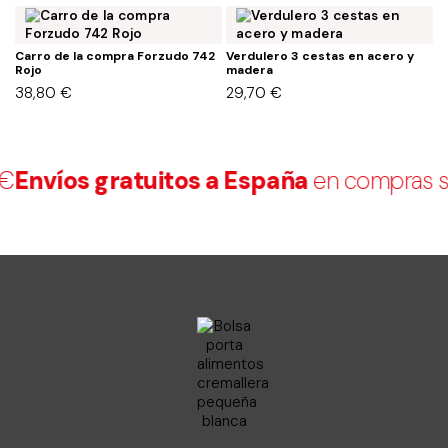
Carro de la compra Forzudo 742
Verdulero 3 cestas en acero y
M
Rojo
madera
p
38,80
€
29,70
€
9
Envíos gratuitos a España
en compras su