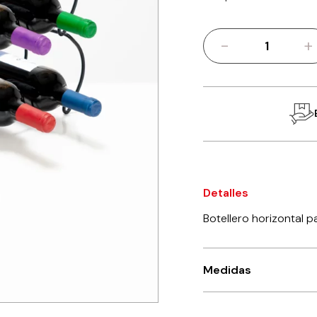
-
+
Botellero
horizontal
apilable
cantidad
Detalles
Botellero horizontal p
Medidas