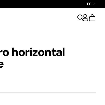
ES
ro horizontal
e