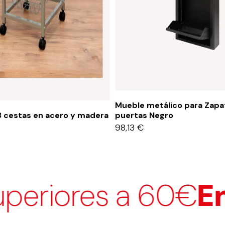
Mueble metálico para Zapa
3 cestas en acero y madera
puertas Negro
98,13
€
riores a 60€
Env