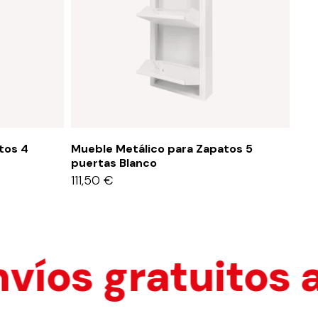
tos 4
Mueble Metálico para Zapatos 5
Mue
puertas Blanco
pue
111,50
€
111
íos gratuitos a 