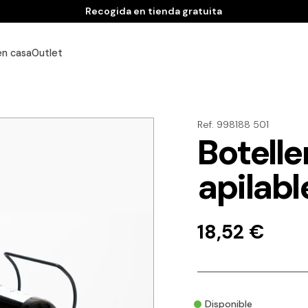
Recogida en tienda gratuita
en casa
Outlet
Ref. 998188 501
Botelle
apilabl
18,52
€
Disponible