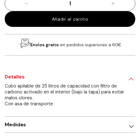
-
+
Cubo
apilable
de
Añadir al carrito
25
litros,
blanco
cantidad
Envíos gratis
en pedidos superiores a 60€
Detalles
Cubo apilable de 25 litros de capacidad con filtro de
carbono activado en el interior (bajo la tapa) para evitar
malos olores.
Con asa de transporte
Medidas