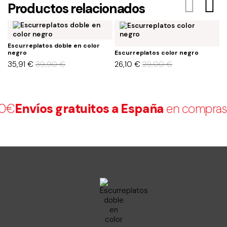
Productos relacionados
Escurreplatos doble en color
E
negro
Escurreplatos color negro
n
35,91
€
39,90
€
26,10
€
29,00
€
2
0€
Envíos gratuitos a España
en compras s