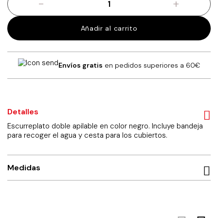
-
+
Escurreplatos
doble
en
Añadir al carrito
color
negro
cantidad
Envíos gratis
en pedidos superiores a 60€
Detalles
Escurreplato doble apilable en color negro. Incluye bandeja
para recoger el agua y cesta para los cubiertos.
Medidas