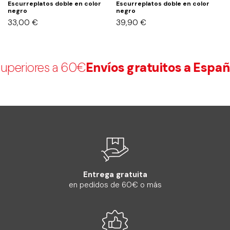
Escurreplatos doble en color
Escurreplatos doble en color
negro
negro
E
33,00
€
39,90
€
2
eriores a 60€
Envíos gratuitos a España
Entrega gratuita
en pedidos de 60€ o más