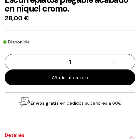
en níquel cromo.
28,00
€
Disponible
-
+
Escurreplatos
plegable
acabado
Añadir al carrito
en
níquel
cromo.
cantidad
Envíos gratis
en pedidos superiores a 60€
Detalles