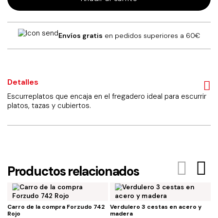
fregadero
cantidad
Envíos gratis
en pedidos superiores a 60€
Detalles
Escurreplatos que encaja en el fregadero ideal para escurrir
platos, tazas y cubiertos.
Productos relacionados
Carro de la compra Forzudo 742
Verdulero 3 cestas en acero y
M
Rojo
madera
p