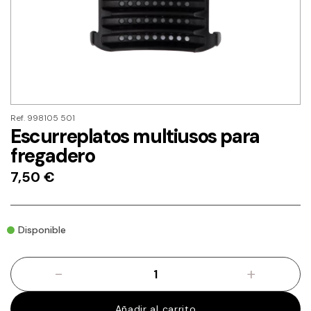
Ref. 998105 501
Escurreplatos multiusos para
fregadero
7,50
€
Disponible
-
+
Escurreplatos
multiusos
para
Añadir al carrito