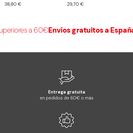
38,80
€
29,70
€
9
eriores a 60€
Envíos gratuitos a España
Entrega gratuita
en pedidos de 60€ o más