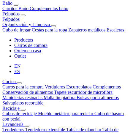
Baño
Carritos Baño
Complementos baño
Felpudos
Felpudos
Organización y Limpieza
Cubo de fregar
Cestas para la ropa
Zapateros metálicos
Escaleras
Productos
Carros de compra
Orden en casa
Outlet
EN
ES
Cocina
Carros para la compra
Verduleros
Escurreplatos
Complementos
Conservación de alimentos
Tapete escurridor de microfibra
Mantelerías resinadas
Malla limpiadora
Bolsas porta alimentos
Salvaplatos recortable
Reciclaje
Cubos de reciclaje
Mueble metálico para reciclar
Cubo de basura
con pedal
Lavandería
Tendederos
Tendedero extensible
Tablas de planchar
Tabla de