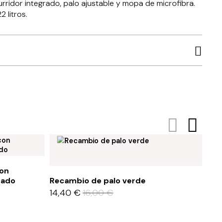
rridor integrado, palo ajustable y mopa de microfibra.
 litros.
con
rado
Recambio de palo verde
Rec
14,40
€
16,00
€
14,