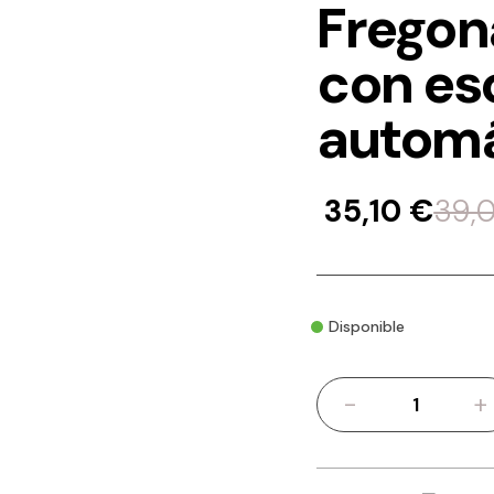
Fregon
con es
automá
35,10
€
39,
Disponible
-
+
Fregona
y
cubo
de