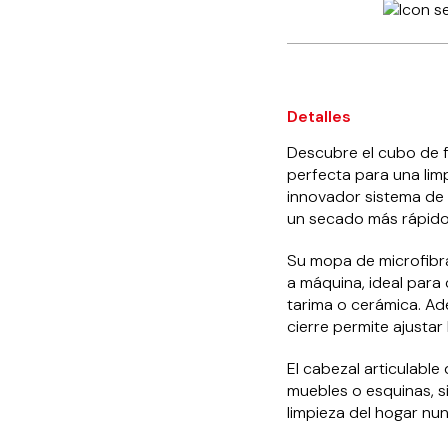
fregar
con
escurridor
automático
rojo
cantidad
Detalles
Descubre el cubo de f
perfecta para una lim
innovador sistema de e
un secado más rápido 
Su mopa de microfibra
a máquina, ideal para
tarima o cerámica. Ad
cierre permite ajustar
El cabezal articulable 
muebles o esquinas, si
limpieza del hogar nun