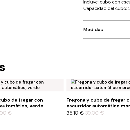
Incluye: cubo con escu
Capacidad del cubo: 22
Medidas
s
cubo de fregar con
Fregona y cubo de fregar 
 automático, verde
escurridor automático mo
,00
€
35,10
€
39,00
€