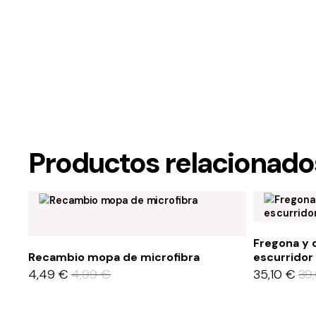
Productos relacionado
Fregona y 
Recambio mopa de microfibra
escurridor
4,49
€
4,99
€
35,10
€
39