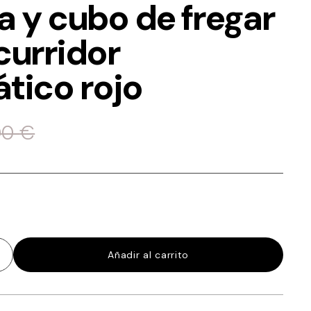
a y cubo de fregar
curridor
tico rojo
00
€
Añadir al carrito