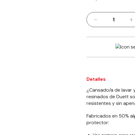
-
+
Mantel
resinado
puntos
140
x
200
cm
cantidad
Detalles
¿Cansado/a de lavar 
resinados de Duett son
resistentes y sin ape
Fabricados en 50% al
protector:
Una primera capa res