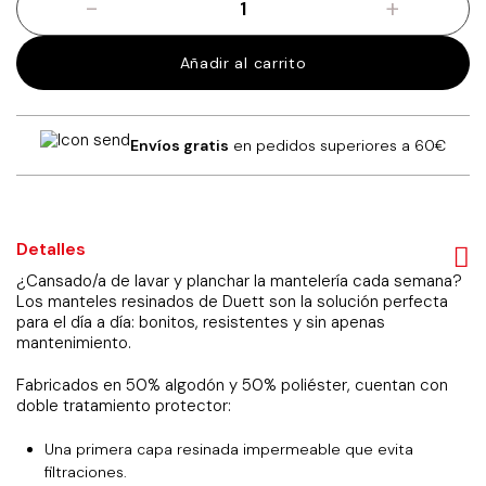
-
+
Mantel
resinado
gallinas
Añadir al carrito
145
x
200
cm
Envíos gratis
en pedidos superiores a 60€
cantidad
Detalles
¿Cansado/a de lavar y planchar la mantelería cada semana?
Los manteles resinados de Duett son la solución perfecta
para el día a día: bonitos, resistentes y sin apenas
mantenimiento.
Fabricados en 50% algodón y 50% poliéster, cuentan con
doble tratamiento protector:
Una primera capa resinada impermeable que evita
filtraciones.