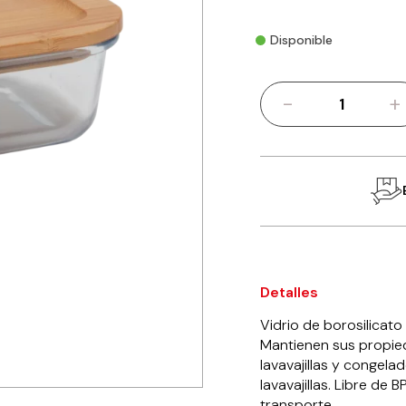
Disponible
-
+
Contenedor
hermético
640
ml
con
tapa
de
bambú
cantidad
Detalles
Vidrio de borosilicat
Mantienen sus propied
lavavajillas y congela
lavavajillas. Libre de 
transporte.