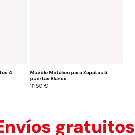
tos 4
Mueble Metálico para Zapatos 5
Mue
puertas Blanco
pue
111,50
€
111
s gratuitos a E