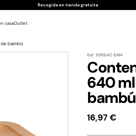
Recogida en tienda gratuita
en casa
Outlet
a de bambú
Ref. 998640 BAM
Conten
640 ml
bambú
16,97
€